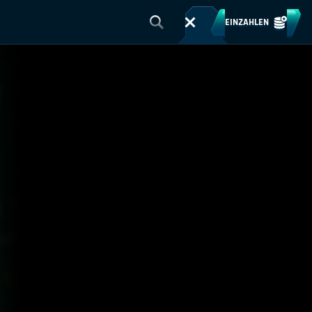
EINZAHLEN