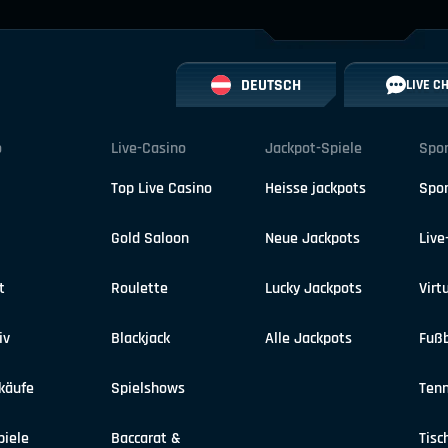
DEUTSCH
LIVE C
o
Live-Casino
Jackpot-Spiele
Spor
Top Live Casino
Heisse jackpots
Spo
Gold Saloon
Neue Jackpots
Live
t
Roulette
Lucky Jackpots
Virt
iv
Blackjack
Alle Jackpots
Fußb
käufe
Spielshows
Tenn
piele
Baccarat &
Tisc