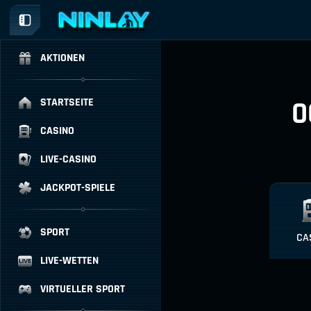
AKTIONEN
STARTSEITE
O
CASINO
LIVE-CASINO
JACKPOT-SPIELE
SPORT
CA
LIVE-WETTEN
VIRTUELLER SPORT