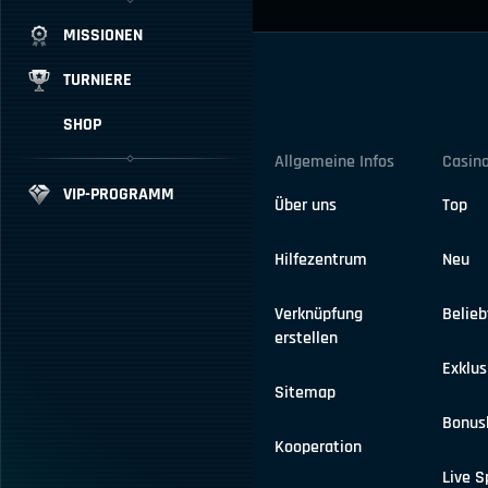
MISSIONEN
TURNIERE
SHOP
Allgemeine Infos
Casin
VIP-PROGRAMM
Über uns
Top
Hilfezentrum
Neu
Verknüpfung
Belieb
erstellen
Exklus
Sitemap
Bonus
Kooperation
Live S