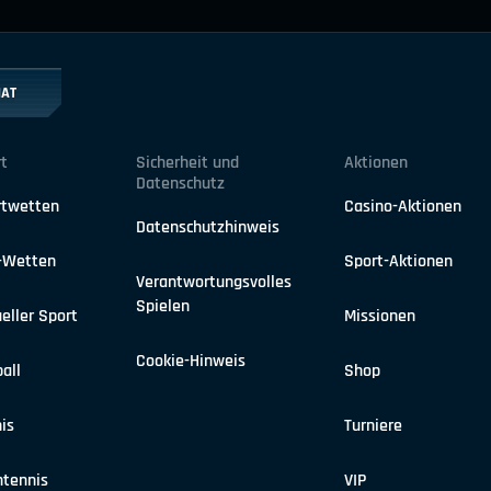
HAT
t
Sicherheit und
Aktionen
Datenschutz
rtwetten
Casino-Aktionen
Datenschutzhinweis
-Wetten
Sport-Aktionen
Verantwortungsvolles
Spielen
ueller Sport
Missionen
Cookie-Hinweis
all
Shop
is
Turniere
htennis
VIP