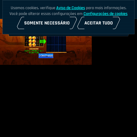
Usamos cookies, verifique
Aviso de Cookies
para mais informações.
Você pode alterar essas configurações em
Configurações de cookies
SOMENTE NECESSÁRIO
ACEITAR TUDO