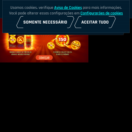
Usamos cookies, verifique
Aviso de Cookies
para mais informações.
Você pode alterar essas configurações em
Configurações de cookies
SOMENTE NECESSÁRIO
ACEITAR TUDO