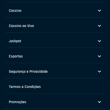
Cassino
Cassino ao Vivo
Jackpot
Esportes
Segurança e Privacidade
Termos e Condições
Promoções