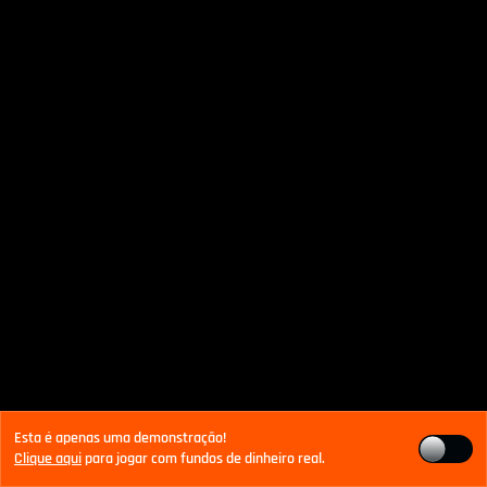
Esta é apenas uma demonstração!
Clique aqui
para jogar com fundos de dinheiro real.