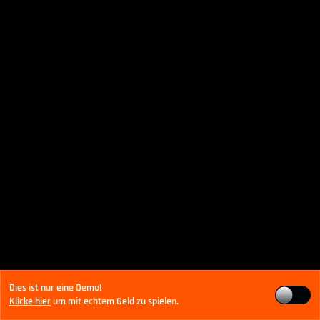
Dies ist nur eine Demo!
Klicke hier
um mit echtem Geld zu spielen.