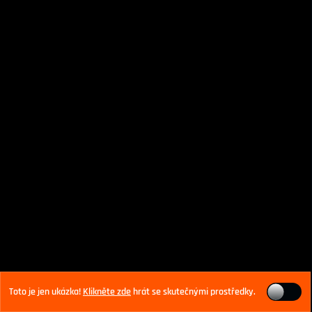
Toto je jen ukázka!
Klikněte zde
hrát se skutečnými prostředky.