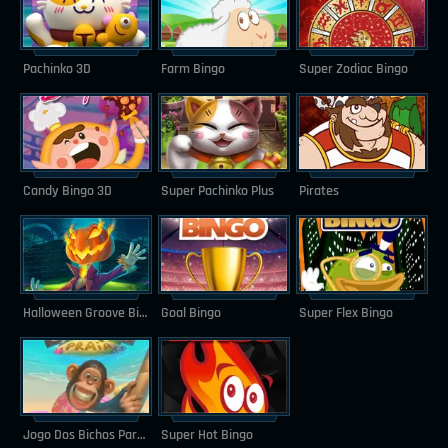
Pachinko 3D
Farm Bingo
Super Zodiac Bingo
Candy Bingo 3D
Super Pachinko Plus
Pirates
Halloween Groove Bingo
Goal Bingo
Super Flex Bingo
Jogo Dos Bichos Paraia
Super Hot Bingo