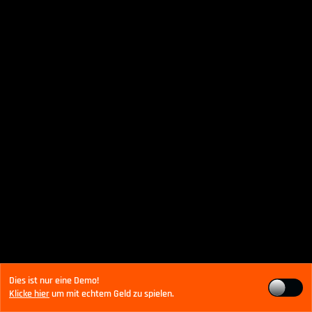
Dies ist nur eine Demo!
Klicke hier
um mit echtem Geld zu spielen.