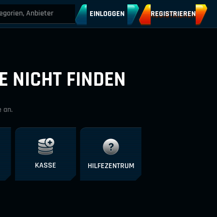
egorien, Anbieter
EINLOGGEN
REGISTRIEREN
E NICHT FINDEN
 an.
KASSE
HILFEZENTRUM