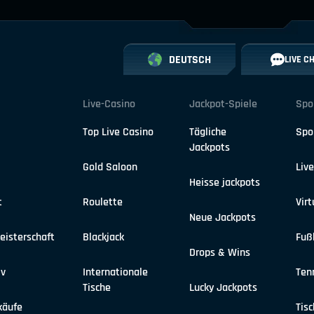
DEUTSCH
LIVE C
Live-Casino
Jackpot-Spiele
Spo
Top Live Casino
Tägliche
Spo
Jackpots
Gold Saloon
Liv
Heisse jackpots
t
Roulette
Virt
Neue Jackpots
isterschaft
Blackjack
Fuß
Drops & Wins
iv
Internationale
Ten
Tische
Lucky Jackpots
käufe
Tis