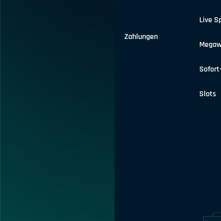
Live S
Zahlungen
Megaw
Sofort
Slots