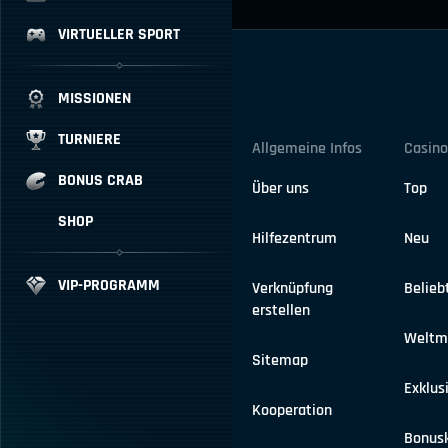
VIRTUELLER SPORT
MISSIONEN
TURNIERE
Allgemeine Infos
Casino
BONUS CRAB
Über uns
Top
SHOP
Hilfezentrum
Neu
VIP-PROGRAMM
Verknüpfung
Belieb
erstellen
Weltme
Sitemap
Exklus
Kooperation
Bonus