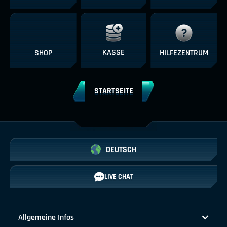
KASSE
SHOP
HILFEZENTRUM
STARTSEITE
DEUTSCH
LIVE CHAT
Allgemeine Infos