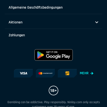
Allgemeine Geschäftsbedingungen
Aktionen
Zahlungen
MEHR
Gambling can be addictive. Play responsibly. Ninlay.com only accepts
customers over 18 years of age.