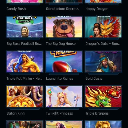
Candy Rush
Sanatorium Secrets
Happy Dragon
DROPS & WINS
DROPS & WINS
DROPS & WINS
Big Bass Football Bonanza
The Big Dog House
Dragon’s Gate – Bonus Choice
DROPS & WINS
DROPS & WINS
Triple Pot Plinko – Hercules
Launch to Riches
Gold Oasis
Safari King
Twilight Princess
Triple Dragons