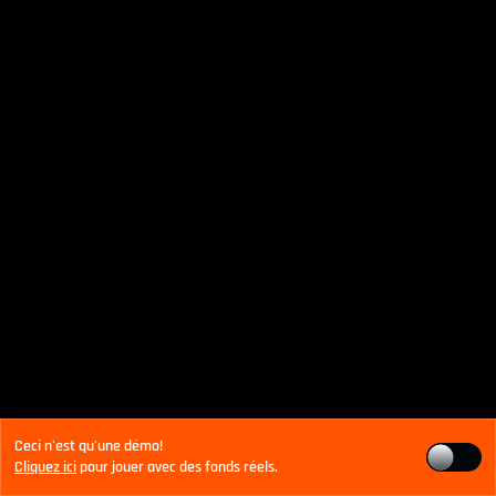
Ceci n'est qu'une démo!
Cliquez ici
pour jouer avec des fonds réels.