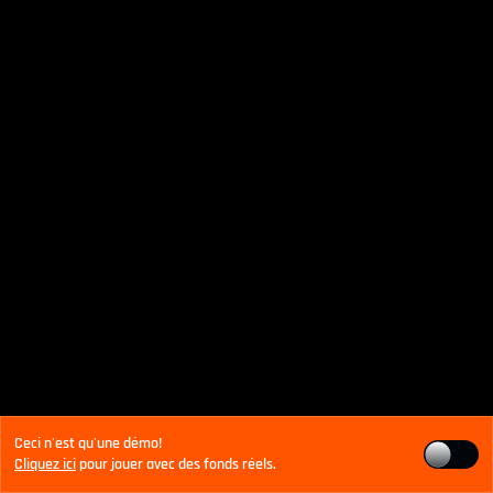
Ceci n'est qu'une démo!
Cliquez ici
pour jouer avec des fonds réels.