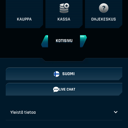
KASSA
KAUPPA
OHJEKESKUS
KOTISIVU
SUOMI
LIVE CHAT
Yleistä tietoa