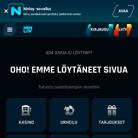
Ninlay -sovellus
AVAA
Siirry sovellukseen parhaita pelihetkiä varten
KIRJAUDU
LIITY
404 SIVUA EI LÖYTYNYT
OHO! EMME LÖYTÄNEET SIVUA
Tutustu suosituimpiin osioihin.
KASINO
URHEILU
TARJOUKSET