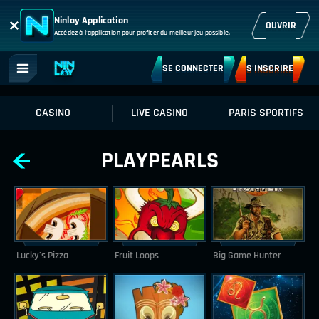
Ninlay Application
OUVRIR
Accédez à l'application pour profiter du meilleur jeu possible.
SE CONNECTER
S'INSCRIRE
CASINO
LIVE CASINO
PARIS SPORTIFS
PLAYPEARLS
Lucky's Pizza
Fruit Loops
Big Game Hunter