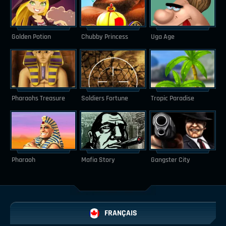
Golden Potion
Chubby Princess
Uga Age
Pharaohs Treasure
Soldiers Fortune
Tropic Paradise
Pharaoh
Mafia Story
Gangster City
FRANÇAIS