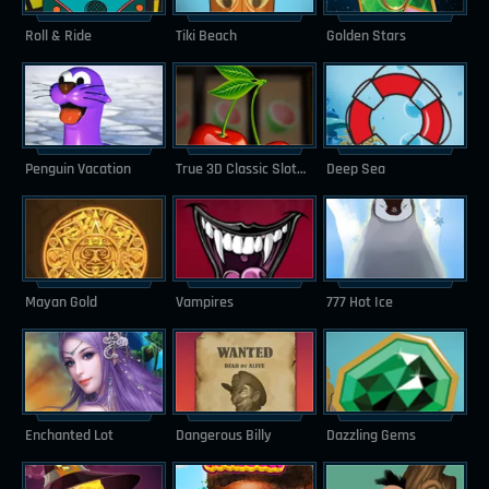
Roll & Ride
Tiki Beach
Golden Stars
Penguin Vacation
True 3D Classic Slotmachine
Deep Sea
Mayan Gold
Vampires
777 Hot Ice
Enchanted Lot
Dangerous Billy
Dazzling Gems