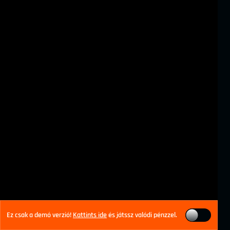
Ez csak a demó verzió!
Kattints ide
és játssz valódi pénzzel.