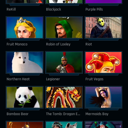
ReKill
Blackjack
Purple Pills
Fruit Monaco
Robin of Loxley
Riot
Northern Heat
Legioner
Fruit Vegas
Bamboo Bear
The Tomb: Dragon Emperors Treasure
Mermaids Bay