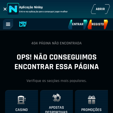
Aplicação Ninlay
ABRIR
Entre na aplicação para conseguir jogar melhor
ENTRAR
REGISTO
404 PÁGINA NÃO ENCONTRADA
OPS! NÃO CONSEGUIMOS
ENCONTRAR ESSA PÁGINA
Verifique as secções mais populares.
APOSTAS
CASINO
PROMOÇÕES
DESPORTIVAS