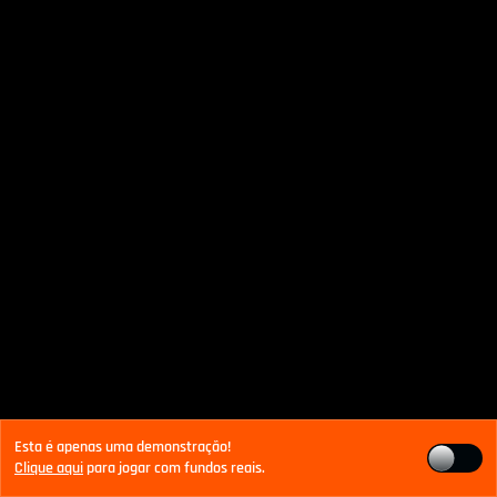
Esta é apenas uma demonstração!
Clique aqui
para jogar com fundos reais.