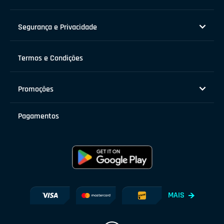
Segurança e Privacidade
Termos e Condições
Promoções
Pagamentos
MAIS