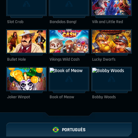
Slot Crab
Bandidos Bang!
Vilk and Little Red
NOVO
Bullet Hole
Vikings Wild Cash
Lucky Dwarfs
Joker Winpot
Book of Meow
Bobby Woods
PORTUGUÊS