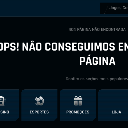
Jogos, Ca
404 PÁGINA NÃO ENCONTRADA
OPS! NÃO CONSEGUIMOS E
PÁGINA
Confira as seções mais populares
SINO
ESPORTES
PROMOÇÕES
LOJA