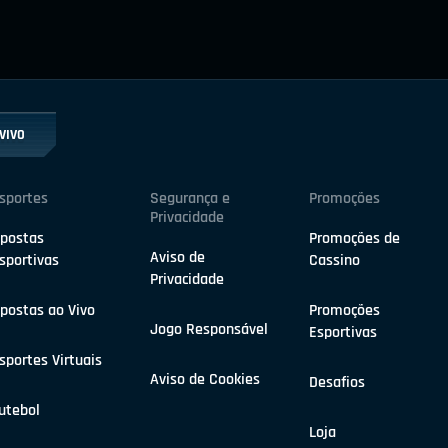
VIVO
sportes
Segurança e
Promoções
Privacidade
postas
Promoções de
Aviso de
sportivas
Cassino
Privacidade
postas ao Vivo
Promoções
Jogo Responsável
Esportivas
sportes Virtuais
Aviso de Cookies
Desafios
utebol
Loja