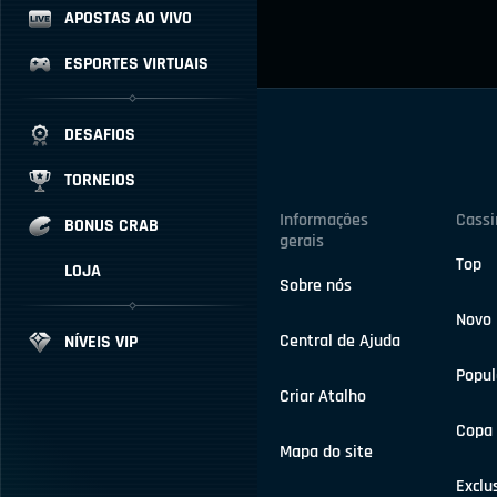
APOSTAS AO VIVO
ESPORTES VIRTUAIS
DESAFIOS
TORNEIOS
Informações
Cassi
BONUS CRAB
gerais
Top
LOJA
Sobre nós
Novo
Central de Ajuda
NÍVEIS VIP
Popul
Criar Atalho
Copa
Mapa do site
Exclu