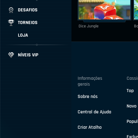
DESAFIOS
TORNEIOS
Dice Jungle
Bo
LOJA
NÍVEIS VIP
Informações
Cassi
gerais
Top
Sobre nós
Novo
Central de Ajuda
Popul
Criar Atalho
Exclu