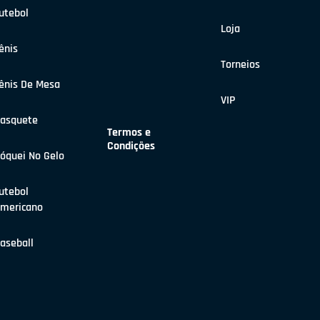
utebol
Loja
ênis
Torneios
ênis De Mesa
VIP
asquete
Termos e
Condições
óquei No Gelo
utebol
mericano
aseball