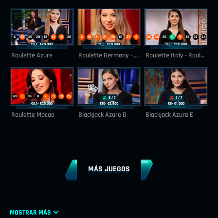
6
23
26
20
13
14
19
20
3
18
21
21
36
15
27
9
25
30
35
0
9
13
31
24
€0,1
- €20.000
€0,1
- €20.000
€0,1
- €20.000
26
32
25
29
32
28
8
2
12
10
27
10
31
12
9
2
18
24
21
26
31
29
4
5
Roulette Azure
1
25
28
23
21
6
35
6
Roulette Germany - Deutsches Roulette
17
21
17
2
Roulette Italy - Roulette Italia
20
1
35
8
7
9
18
25
5 / 7
7 / 7
€0,1
- €20.000
€10
- €2.500
€5
- €1.000
9
0
22
19
24
21
0
9
Roulette Macao
23
16
6
26
Blackjack Azure D
Blackjack Azure E
6 / 7
5 / 7
3 / 7
€50
- €5.000
€100
- €5.000
€10
- €2.500
MÁS JUEGOS
Blackjack Azure F
Blackjack Azure G
Blackjack Azure H
MOSTRAR MÁS