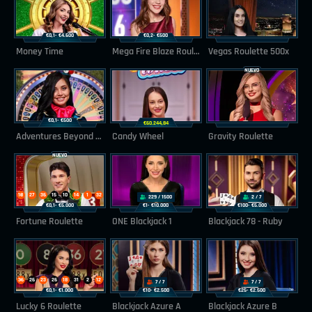
€0,1
- €4.600
€0,2
- €500
Money Time
Mega Fire Blaze Roulette Live
Vegas Roulette 500x
NUEVO
€0,1
- €500
€60.244,84
Adventures Beyond Wonderland Live
Candy Wheel
Gravity Roulette
NUEVO
18
27
36
15
10
14
1
32
229 / 1500
2 / 7
€0,1
- €5.000
€1
- €10.000
€100
- €5.000
0
36
7
4
6
0
34
5
Fortune Roulette
4
35
30
25
ONE Blackjack 1
Blackjack 78 - Ruby
36
26
23
26
18
31
2
12
7 / 7
7 / 7
€0,1
- €1.000
€10
- €2.500
€25
- €2.500
35
25
30
25
1
13
12
28
Lucky 6 Roulette
9
13
35
29
Blackjack Azure A
Blackjack Azure B