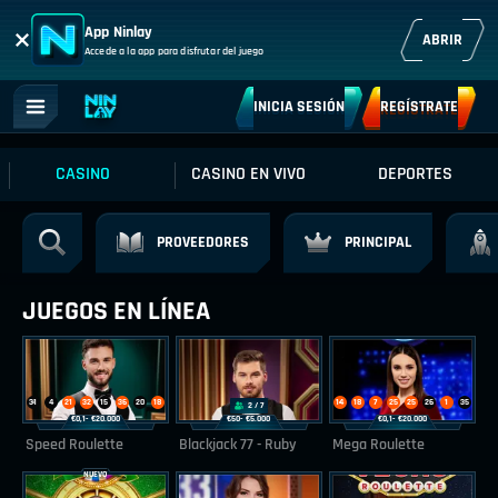
App Ninlay
ABRIR
Accede a la app para disfrutar del juego
INICIA SESIÓN
REGÍSTRATE
CASINO
CASINO EN VIVO
DEPORTES
PROVEEDORES
PRINCIPAL
JUEGOS EN LÍNEA
31
4
21
32
15
36
20
18
14
18
7
25
25
26
1
35
2 / 7
€0,1
- €20.000
€50
- €5.000
€0,1
- €20.000
21
18
2
26
35
9
23
24
22
1
2
25
22
11
36
13
Speed Roulette
32
31
20
28
Blackjack 77 - Ruby
Mega Roulette
12
0
31
10
NUEVO