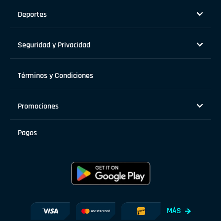
Deportes
Seguridad y Privacidad
Términos y Condiciones
Promociones
Pagos
MÁS