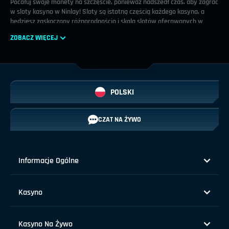
Pocałuj swoje monety na szczęście, ponieważ nadszedł czas, aby zagrać
w sloty kasyno w Ninlay! Sloty są istotną częścią każdego kasyna, a
będziesz zaskoczony różnorodnością i skalą slotów oferowanych w
Ninlay. Graj na automatach z zabawnymi motywami, animowanymi
ZOBACZ WIĘCEJ
postaciami i kolosalnymi jackpotami.
W kasynie Ninlay możesz grać na slotach z głęboką historią lub z
fikcyjnymi postaciami z irlandzkiego folkloru, które przechowują swoje
szczęście na końcu tęczy. Graj w sloty dostępne wyłącznie w Ninlay i
znajdź sloty, które oferują VIP-om wysokie stawki zakładów, których
POLSKI
potrzebują. Teraz masz mały przedsmak bębnów, przejdźmy dalej i
zobaczmy więcej powodów, dla których warto grać na slotach Ninlay.
Czas zakręcić na slotach Kasyna Ninlay!
CZAT NA ŻYWO
NINLAY TO MIEJSCE, W KTÓRYM CZEKAJĄ NAJLEPSZE SLOTY
Za każdym motywem i jackpotem kryje się slot - czekający, aż w niego
Informacje Ogólne
zagrasz! Ninlay ma tysiące slotów czekających na odkrycie. Nie ma
pośpiechu; możesz zacząć od gry demo, zanim zaczniesz ładować
monety. Jeśli slot idealnie do Ciebie pasuje, zakręć nim, aby wygrać
jackpota.
Kasyno
Nowoczesne sloty kasynowe są nastawione na szybkie animacje i
czyste doznania, ale nadal trudno jest przebić doświadczenie gry na
Kasyno Na Żywo
klasycznym slocie dla czystego eskapizmu. Graj na slotach