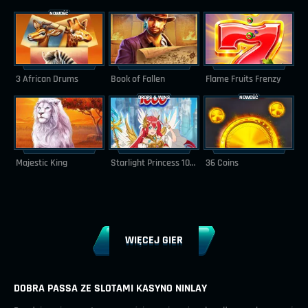
NOWOŚĆ
3 African Drums
Book of Fallen
Flame Fruits Frenzy
DROPS & WINS
NOWOŚĆ
Majestic King
Starlight Princess 1000
36 Coins
NOWOŚĆ
NOWOŚĆ
WIĘCEJ GIER
Le Bandit
Sweet Bonanza 1000
Sizzling Hot 6 Extra Gold
DOBRA PASSA ZE SLOTAMI KASYNO NINLAY