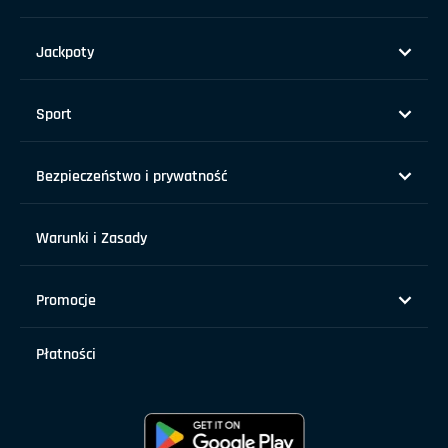
tematycznych pasujących do sezonowego nastroju, takich jak Mikołaj
pędzący swoje renifery, krasnoludki chroniące swoje garnki złota - lub
Jackpoty
dzień na plaży, budując zamki z piasku. Możesz też zignorować motywy i
udać się do Jackpotów, aby uzyskać duże wypłaty. A jeśli zależy Ci na
slotach, będziesz chcieć ubiegać się o bonus przed rozpoczęciem gry.
Oferty mogą obejmować Darmowe Spiny, Pieniądze Bonusowe lub
Sport
szansy Bonus Krab.
VIP-y są również dobrze zabezpieczone - mają dostęp do ekskluzywnych
Bezpieczeństwo i prywatność
slotów, w których mogą obstawiać wyższe stawki z szansami na
monumentalne wypłaty w przypadku wygranej. Gra na slotach
kasynowych może być również doskonałym sposobem na uzyskanie
statusu VIP, gdzie prywatni menedżerowie VIP czekają, aby
Warunki i Zasady
poprowadzić Cię do wspaniałych ofert. Automaty Ninlay zapewniają
obroty!
Promocje
"
"
Płatności
MOTYWY I WYNIKI SLOTÓW W KASYNIE NINLAY
Wybór to dobra rzecz. Ale wybór działa tylko wtedy, gdy masz ogólne
pojęcie o tym, co jest oferowane i czego powinieneś oczekiwać od gry.
Pasek kategorii jest skutecznym narzędziem ułatwiającym znalezienie