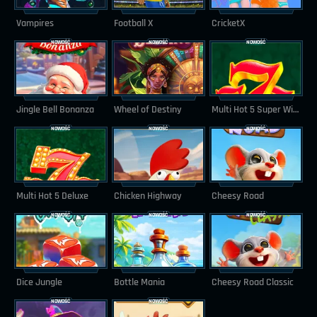
Vampires
Football X
CricketX
NOWOŚĆ
NOWOŚĆ
NOWOŚĆ
Jingle Bell Bonanza
Wheel of Destiny
Multi Hot 5 Super Wilds
NOWOŚĆ
NOWOŚĆ
NOWOŚĆ
Multi Hot 5 Deluxe
Chicken Highway
Cheesy Road
NOWOŚĆ
NOWOŚĆ
NOWOŚĆ
Dice Jungle
Bottle Mania
Cheesy Road Classic
NOWOŚĆ
NOWOŚĆ