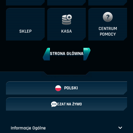
CENTRUM
KASA
SKLEP
POMOCY
STRONA GŁÓWNA
POLSKI
CZAT NA ŻYWO
Informacje Ogólne