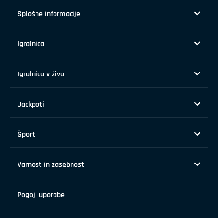
Splošne informacije
Igralnica
Igralnica v živo
Jackpoti
Šport
Varnost in zasebnost
Pogoji uporabe