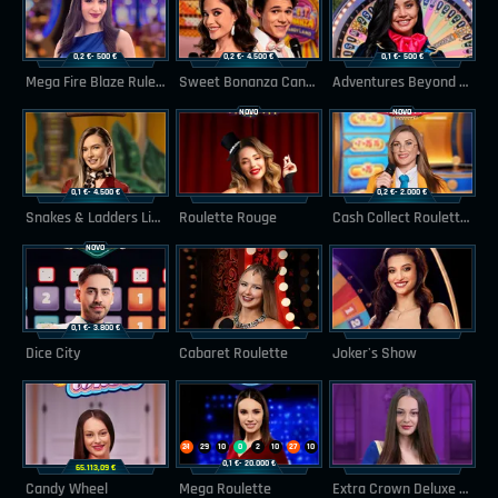
0,2 €
- 500 €
0,2 €
- 4.500 €
0,1 €
- 500 €
Mega Fire Blaze Ruleta España
Sweet Bonanza Candyland
Adventures Beyond Wonderland Live
NOVO
NOVO
0,1 €
- 4.500 €
0,2 €
- 2.000 €
Snakes & Ladders Live
Roulette Rouge
Cash Collect Roulette Live
NOVO
0,1 €
- 3.800 €
Dice City
Cabaret Roulette
Joker's Show
21
29
10
0
2
10
27
10
0,1 €
- 20.000 €
20
16
36
28
17
35
7
32
65.113,09 €
Candy Wheel
Mega Roulette
33
16
2
8
Extra Crown Deluxe Live