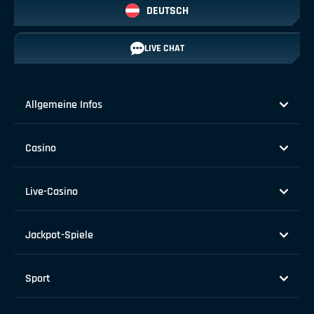
DEUTSCH
LIVE CHAT
Allgemeine Infos
Casino
Live-Casino
Jackpot-Spiele
Sport