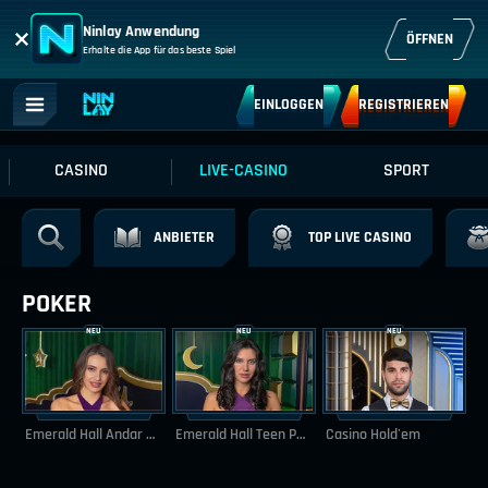
Ninlay Anwendung
ÖFFNEN
Erhalte die App für das beste Spiel
EINLOGGEN
REGISTRIEREN
CASINO
LIVE-CASINO
SPORT
ANBIETER
TOP LIVE CASINO
POKER
NEU
NEU
NEU
Emerald Hall Andar Bahar
Emerald Hall Teen Patti 20-20
Casino Hold'em