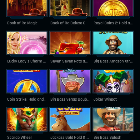
Book of Ra Magic
Book of Ra Deluxe 6
Royal Coins 2: Hold and Win
Lucky Lady's Charm Deluxe
Seven Seven Pots and Pearls
Big Bass Amazon Xtreme
NEU
Coin Strike: Hold and Win
Big Bass Vegas Double Down Deluxe
Joker Winpot
NEU
NEU
DROPS & WINS
Scarab Wheel
Jackass Gold Hold & Win
Big Bass Splash