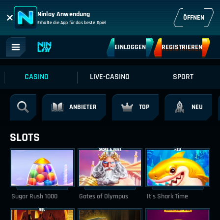
Ninlay Anwendung
ÖFFNEN
Erhalte die App für das beste Spiel
EINLOGGEN
REGISTRIEREN
CASINO
LIVE-CASINO
SPORT
ANBIETER
TOP
NEU
SLOTS
DROPS & WINS
NEU
Sugar Rush 1000
Gates of Olympus
It's Shark Time
NEU