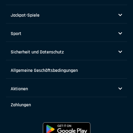
Die große Auswahl an Spielautomaten bei Ninlay ist einer der
Hauptvorteile der Spielplattform. Wenn Sie sich entschließen, in diesem
Jackpot-Spiele
Casino zu drehen, raten wir Ihnen, sich mit anderen Vorteilen der
Plattform vertraut zu machen:
Sport
Stilvolles Design. Ninlay Casino's klassische Spielautomaten im
Ninlay Casino haben ein niedliches und einfaches Design, minimale
Gewinnlinien.
Sicherheit und Datenschutz
Hoher RTP. Die Spieler können nicht nur die thematische Färbung der
Spielautomaten genießen, sondern dank des hohen
Auszahlungsprozentsatzes (95-97 %) auch hohe Auszahlungen
erhalten.
Allgemeine Geschäftsbedingungen
Boni. Für Spielautomaten bei Ninlay Casino können Sie sowohl
Kontogeld als auch Freispiele verwenden. Die Slots haben auch
zusätzliche Belohnungen, die durch Wilds, Scatter und
Aktionen
Multiplikatoren aktiviert werden, erhalten.
Melden Sie sich bei Ninlay an, zahlen Sie Ihr Konto ein, erhalten Sie Boni,
Zahlungen
wählen Sie Spielautomaten und platzieren Sie Ihren Einsatz. Drehen Sie
die Walzen und genießen Sie die thematische Färbung.
BONUSPOLITIK FÜR AUTOMATEN BEI NINLAY