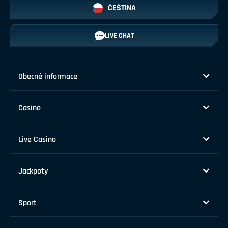
ČEŠTINA
LIVE CHAT
Obecné informace
Casino
Live Casino
Jackpoty
Sport