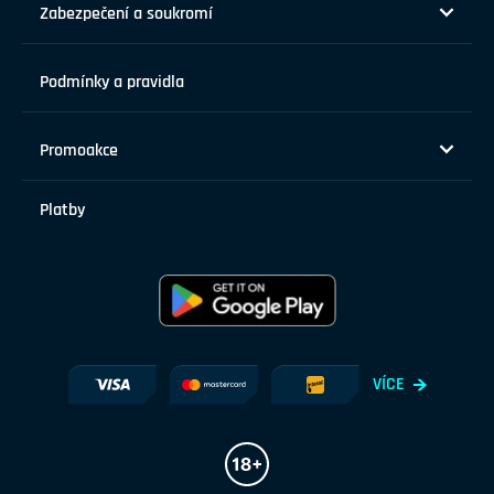
Zabezpečení a soukromí
Podmínky a pravidla
Promoakce
Platby
VÍCE