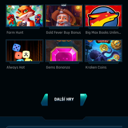
NOVÉ
Farm Hunt
Gold Fever Buy Bonus
Big Max Books Unlimited
Always Hot
Gems Bonanza
Kraken Coins
DALŠÍ HRY
Rise of Tut Magic Buy Bonus
Egypt King 2
Medusa's Stone