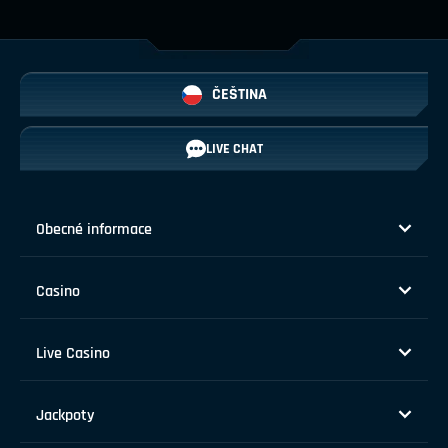
ČEŠTINA
LIVE CHAT
Obecné informace
Casino
Live Casino
Jackpoty