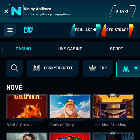
Ninlay Aplikace
OTEVŘÍT
Vstupte do aplikace pro nejlepší hru
PŘIHLÁŠENÍ
REGISTRACE
CASINO
LIVE CASINO
SPORT
POSKYTOVATELÉ
TOP
NO
NOVÉ
NOVÉ
NOVÉ
NOVÉ
Wolf & Crown
Gods of Glory
Last Man Standing
NOVÉ
NOVÉ