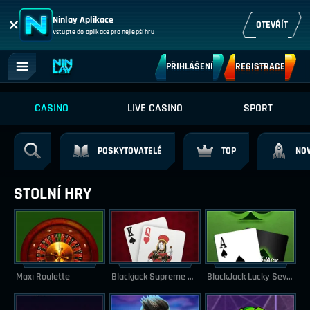
Ninlay Aplikace
OTEVŘÍT
Vstupte do aplikace pro nejlepší hru
PŘIHLÁŠENÍ
REGISTRACE
CASINO
LIVE CASINO
SPORT
POSKYTOVATELÉ
TOP
NO
STOLNÍ HRY
Maxi Roulette
Blackjack Supreme Multi Hand Perfect Pairs
BlackJack Lucky Sevens