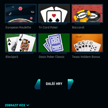
European Roulette
Tri Card Poker
Baccarat
Blackjack
Oasis Poker Classic
Texas Holdem Bonus
DALŠÍ HRY
American Roulette 3D
In Between Poker
Andar Bahar
ZOBRAZIT VÍCE