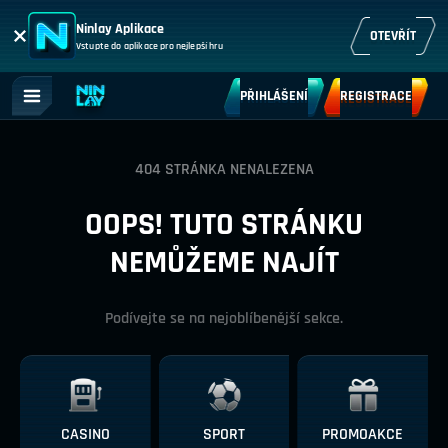
Ninlay Aplikace
OTEVŘÍT
Vstupte do aplikace pro nejlepší hru
PŘIHLÁŠENÍ
REGISTRACE
404 STRÁNKA NENALEZENA
OOPS! TUTO STRÁNKU
NEMŮŽEME NAJÍT
Podívejte se na nejoblíbenější sekce.
CASINO
SPORT
PROMOAKCE