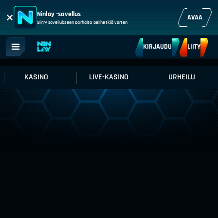
Ninlay -sovellus
AVAA
Siirry sovellukseen parhaita pelihetkiä varten
KIRJAUDU
LIITY
KASINO
LIVE-KASINO
URHEILU