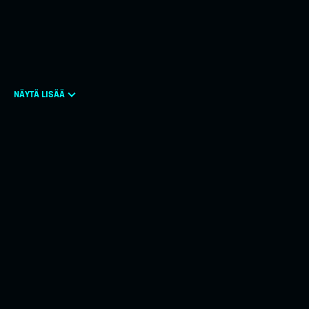
NÄYTÄ LISÄÄ
SUOMI
LIVE CHAT
Yleistä tietoa
Kasino