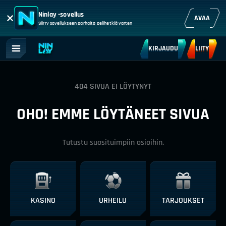
Ninlay -sovellus
AVAA
Siirry sovellukseen parhaita pelihetkiä varten
KIRJAUDU
LIITY
404 SIVUA EI LÖYTYNYT
OHO! EMME LÖYTÄNEET SIVUA
Tutustu suosituimpiin osioihin.
KASINO
URHEILU
TARJOUKSET