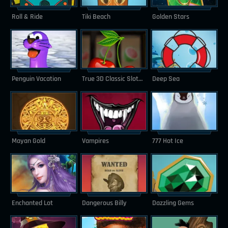
Roll & Ride
Tiki Beach
Golden Stars
Penguin Vacation
True 3D Classic Slotmachine
Deep Sea
Mayan Gold
Vampires
777 Hot Ice
Enchanted Lot
Dangerous Billy
Dazzling Gems