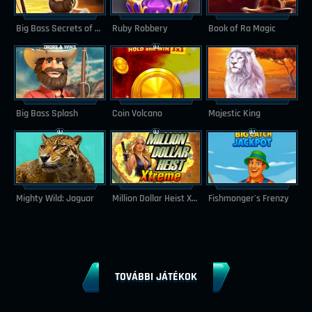
Big Bass Secrets of the Golden Lake
Ruby Robbery
Book of Ra Magic
DROPS & WINS
ÚJ
Big Bass Splash
Coin Volcano
Majestic King
ÚJ
ÚJ
ÚJ
Mighty Wild: Jaguar
Million Dollar Heist Xtreme Buy Bonus
Fishmonger's Frenzy
ÚJ
ÚJ
TOVÁBBI JÁTÉKOK
Glory of Olympus Unlocked
Book Of Frosty
Lucky Lady's Charm Deluxe