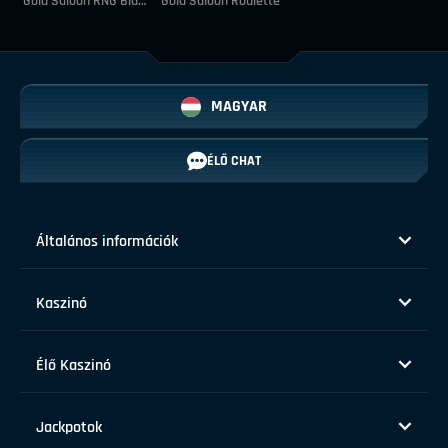
Gold Saloon RNG Blackjack
Gold Saloon Roulette
MAGYAR
ÉLŐ CHAT
Általános információk
Kaszinó
Élő Kaszinó
Jackpotok