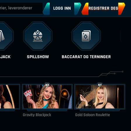
rier, leverandører
LOGG INN
REGISTRER DEG
KJACK
SPILLSHOW
BACCARAT OG TERNINGER
NY
NY
Gravity Blackjack
Gold Saloon Roulette