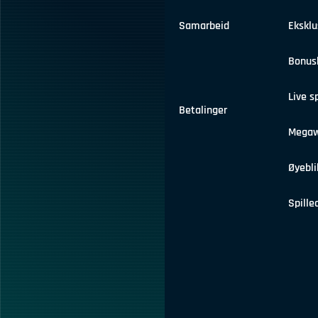
Samarbeid
Eksklu
Bonus
Live sp
Betalinger
Mega
Øyebli
Spill