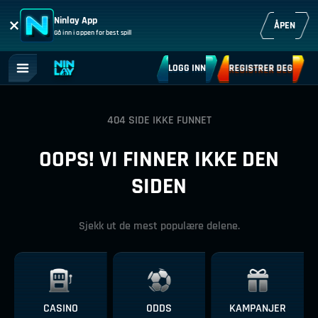
Ninlay App
ÅPEN
Gå inn i appen for best spill
LOGG INN
REGISTRER DEG
404 SIDE IKKE FUNNET
OOPS! VI FINNER IKKE DEN
SIDEN
Sjekk ut de mest populære delene.
CASINO
ODDS
KAMPANJER