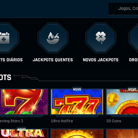
Jogos, Ca
TS DIÁRIOS
JACKPOTS QUENTES
NOVOS JACKPOTS
DRO
OTS
NOVO
NOVO
rning Stars 3
Ultra Hotfire
20 Coins
NOVO