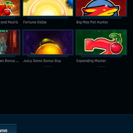
 and Pearls
Fortune Globe
Big Max Pot Hunter
Legacy of the Sages Bonus Buy
Juicy Gems Bonus Buy
Expanding Master
NOVO
NOVO
Christmas Boom
5 Sevens Hold & Win Christmas
VIVO