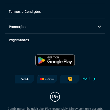
Termos e Condições
Promoções
Pagamentos
MAIS
Gambling can be addictive. Play responsibly. Ninlay.com only accepts