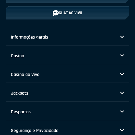
CHAT AO VIVO
Informações gerais
Casino
Casino ao Vivo
Jackpots
Desportos
Segurança e Privacidade