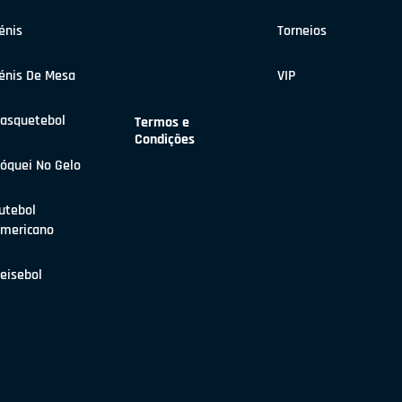
énis
Torneios
énis De Mesa
VIP
asquetebol
Termos e
Condições
óquei No Gelo
utebol
mericano
eisebol