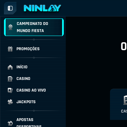
CAMPEONATO DO
MUNDO FIESTA
O
PROMOÇÕES
INÍCIO
CASINO
CASINO AO VIVO
JACKPOTS
CA
APOSTAS
DESPORTIVAS