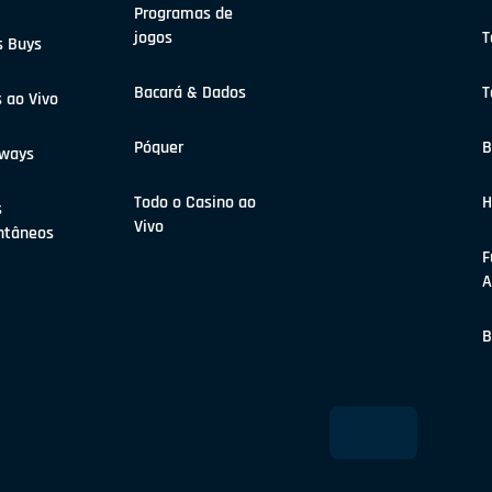
Programas de
jogos
T
s Buys
Bacará & Dados
T
 ao Vivo
Póquer
B
ways
Todo o Casino ao
H
s
Vivo
ntâneos
F
A
B