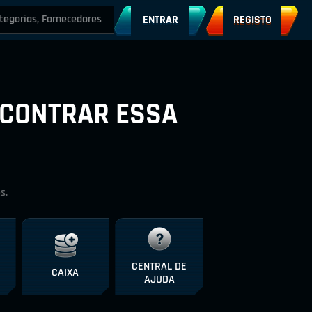
tegorias, Fornecedores
ENTRAR
REGISTO
NCONTRAR ESSA
s.
CENTRAL DE
CAIXA
AJUDA