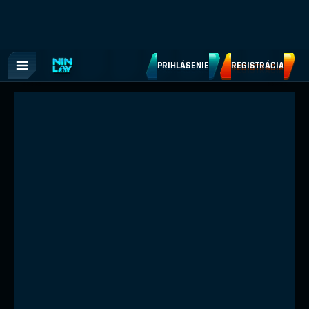
CASINO
LIVE CASINO
ŠPORT
PRIHLÁSENIE
REGISTRÁCIA