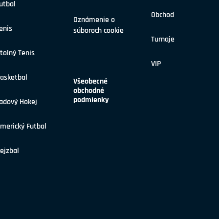
utbal
Obchod
Oznámenie o
enis
súboroch cookie
Turnaje
tolný Tenis
VIP
asketbal
Všeobecné
obchodné
podmienky
adový Hokej
merický Futbal
ejzbal