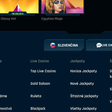
116 310,30 €
 Glossy Hot
Egyptian Magic
SLOVENČINA
LIVE C
o
Live Casino
Jackpoty
Š
Top Live Casino
Horúce Jackpoty
S
k
Gold Saloon
Nové Jackpoty
S
árne
Ruleta
Šťastné jackpoty
V
rovstvá
Blackjack
Všetky Jackpoty