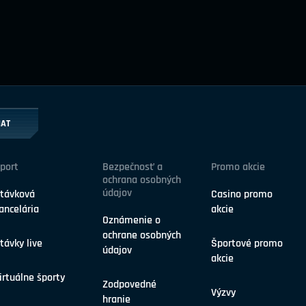
HAT
port
Bezpečnosť a
Promo akcie
ochrana osobných
údajov
távková
Casino promo
ancelária
akcie
Oznámenie o
ochrane osobných
távky live
Športové promo
údajov
akcie
irtuálne športy
Zodpovedné
Výzvy
hranie