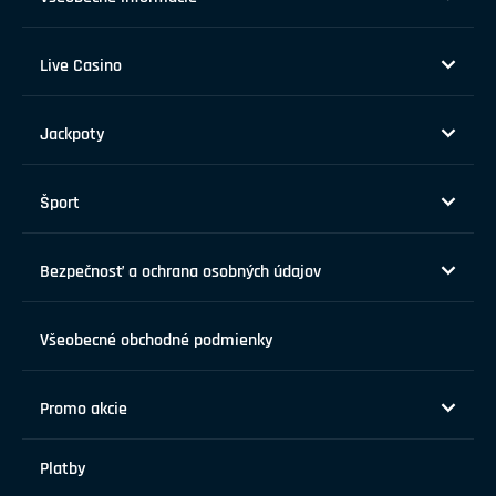
Live Casino
Jackpoty
Šport
Bezpečnosť a ochrana osobných údajov
Všeobecné obchodné podmienky
Promo akcie
Platby